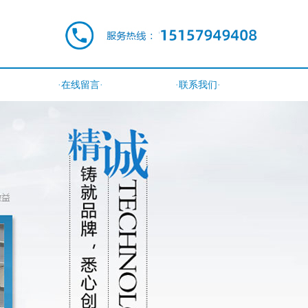
·在线留言·
·联系我们·