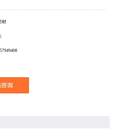
型材
生
949408