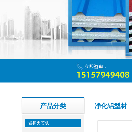
产品分类
净化铝型材
岩棉夹芯板