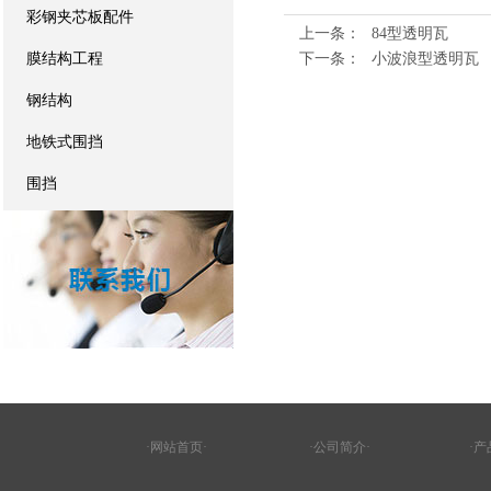
彩钢夹芯板配件
上一条：
84型透明瓦
膜结构工程
下一条：
小波浪型透明瓦
钢结构
地铁式围挡
围挡
·网站首页·
·公司简介·
·产